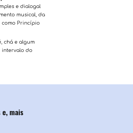
mples e dialogal
mento musical, da
o como Princípio
, chá e algum
 intervalo do
 e, mais