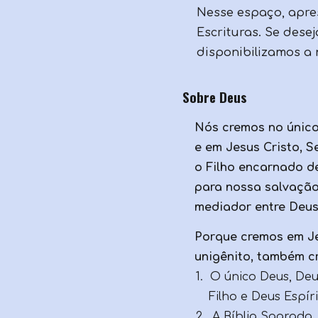
Nesse espaço, apre
Escrituras. Se dese
disponibilizamos a
Sobre Deus
Nós cremos no único
e em Jesus Cristo, S
o Filho encarnado d
para nossa salvação,
mediador entre Deus 
Porque cremos em Je
unigênito, também cr
1.
O único Deus, Deu
Filho e Deus Espír
2. A Bíblia Sagrada,