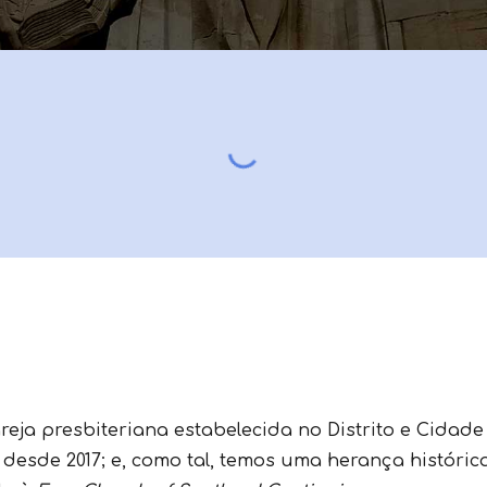
reja presbiteriana estabelecida no
D
istrito e
C
idade
 desde 2017; e, como tal, temos uma herança históric