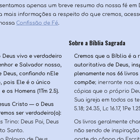
sentamos apenas um breve resumo da nossa fé em 
ja mais informações a respeito do que cremos, aces
 nossa
Confissão de Fé
.
Sobre a Bíblia Sagrada
 Deus vivo e verdadeiro
Cremos que a Bíblia é a 
enhor e Salvador nosso,
autoritativa de Deus, ins
e Deus, confiando nEle
plenamente nos 66 livros
 pois Ele é o único
compõe
;
inerrante nos au
e os Homens (1Tm 2.5).
cópias que o próprio De
Sua igreja em todos os tem
sus Cristo — o Deus
5.18; 24.35, Lc 16.17, 1Pe 1.25
emos ser verdadeiro(a):
s Trino
: Deus Pai, Deus
Os livros geralmente ch
ito Santo.
não sendo de inspiração
 a Palavra de Deus
parte do cânon da Escrit