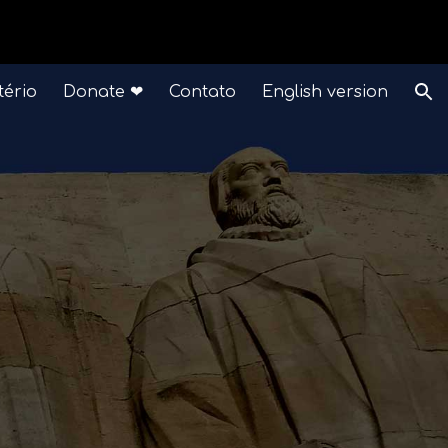
ion
tério
Contato
English version
Donate ❤