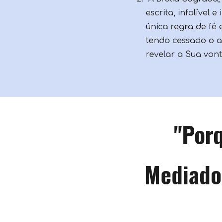
escrita, infalível 
única regra de fé e
tendo cessado o 
revelar a Sua von
"
Por
Mediador