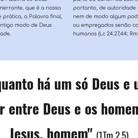
e inerrante, que é a nossa
portanto, de autoridade 
 prática, a Palavra final,
nem de modo algum pod
antigo modo de Deus
ou empregados senão co
tade.
humanos (Lc 24.27,44; Rm 3
quanto há um só Deus e 
 entre Deus e os homen
Jesus, homem
"
(
1Tm 2.5
)