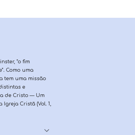
ster, "o fim
re". Como uma
eja tem uma missão
istintas e
ja de Cristo — Um
greja Cristã (Vol. 1,