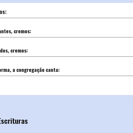
os:
antes, cremos:
dos, cremos:
orma, a congregação canta:
Escrituras