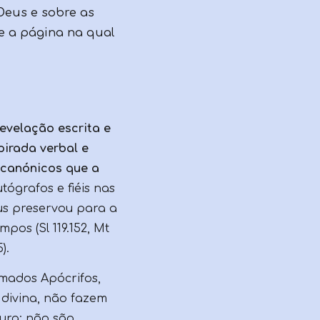
Deus e sobre as
se a página na qual
revelação escrita e
pirada verbal e
 canónicos que a
tógrafos e fiéis nas
us preservou para a
pos (Sl 119.152, Mt
).
amados Apócrifos,
 divina, não fazem
ura; não são,