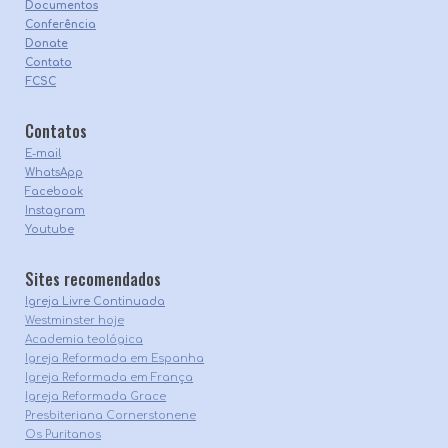
Documentos
Conferência
Donate
Contato
FCSC
C
ontatos
E-mail
WhatsApp
Facebook
Instagram
Youtube
Sites recomendados
Igreja Livre Continuada
Westminster hoje
Academia teológica
Igreja Reformada em Espanha
Igreja Reformada em França
Igreja Reformada Grace
Presbiteriana Cornerstonene
Os Puritanos