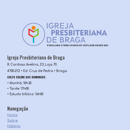
Igreja Presbiteriana de Braga
R. Cardoso Avelino, 23, Loja 70
4700-212 • Ed. Cruz de Pedra • Braga
CULTO SOLENE AOS DOMINGOS
:
•
M
anhã: 10h30
•
T
arde:
17h00
• Estudo bíblico: 1
6
h00
Navegação
Home
Sobre
História