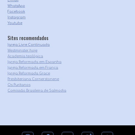
E-mail
WhatsApp
Facebook
Instagram
Youtube
Sites recomendados
Igreja Livre Continuada
Westminster hoje
Academia teológica
Igreja Reformada em Espanha
Igreja Reformada em França
Igreja Reformada Grace
Presbiteriana Cornerstonene
Os Puritanos
Comissão Brasileira de Salmodia