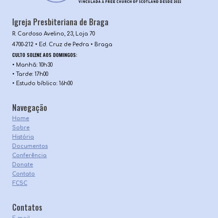
Igreja Presbiteriana de Braga
R. Cardoso Avelino, 23, Loja 70
4700-212 • Ed. Cruz de Pedra • Braga
CULTO SOLENE AOS DOMINGOS
:
•
M
anhã: 10h30
•
T
arde:
17h00
• Estudo bíblico: 1
6
h00
Navegação
Home
Sobre
História
Documentos
Conferência
Donate
Contato
FCSC
C
ontatos